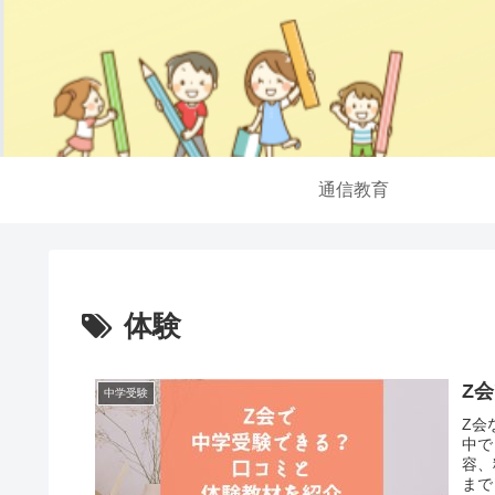
通信教育
体験
Z
中学受験
Z会
中で
容、
まで